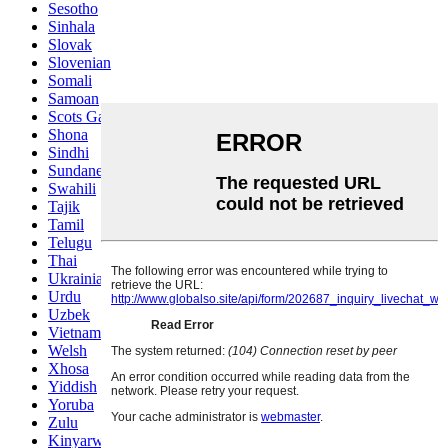
Sesotho
Sinhala
Slovak
Slovenian
Somali
Samoan
Scots Gaelic
Shona
Sindhi
Sundanese
Swahili
Tajik
Tamil
Telugu
Thai
Ukrainian
Urdu
Uzbek
Vietnamese
Welsh
Xhosa
Yiddish
Yoruba
Zulu
Kinyarwanda