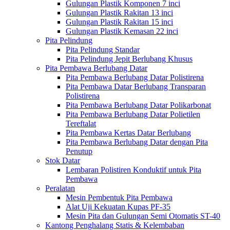
Gulungan Plastik Komponen 7 inci
Gulungan Plastik Rakitan 13 inci
Gulungan Plastik Rakitan 15 inci
Gulungan Plastik Kemasan 22 inci
Pita Pelindung
Pita Pelindung Standar
Pita Pelindung Jepit Berlubang Khusus
Pita Pembawa Berlubang Datar
Pita Pembawa Berlubang Datar Polistirena
Pita Pembawa Datar Berlubang Transparan
Polistirena
Pita Pembawa Berlubang Datar Polikarbonat
Pita Pembawa Berlubang Datar Polietilen
Tereftalat
Pita Pembawa Kertas Datar Berlubang
Pita Pembawa Berlubang Datar dengan Pita
Penutup
Stok Datar
Lembaran Polistiren Konduktif untuk Pita
Pembawa
Peralatan
Mesin Pembentuk Pita Pembawa
Alat Uji Kekuatan Kupas PF-35
Mesin Pita dan Gulungan Semi Otomatis ST-40
Kantong Penghalang Statis & Kelembaban