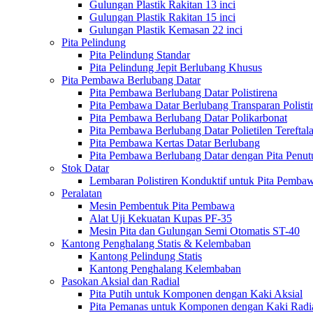
Gulungan Plastik Rakitan 13 inci
Gulungan Plastik Rakitan 15 inci
Gulungan Plastik Kemasan 22 inci
Pita Pelindung
Pita Pelindung Standar
Pita Pelindung Jepit Berlubang Khusus
Pita Pembawa Berlubang Datar
Pita Pembawa Berlubang Datar Polistirena
Pita Pembawa Datar Berlubang Transparan Polisti
Pita Pembawa Berlubang Datar Polikarbonat
Pita Pembawa Berlubang Datar Polietilen Tereftala
Pita Pembawa Kertas Datar Berlubang
Pita Pembawa Berlubang Datar dengan Pita Penut
Stok Datar
Lembaran Polistiren Konduktif untuk Pita Pemba
Peralatan
Mesin Pembentuk Pita Pembawa
Alat Uji Kekuatan Kupas PF-35
Mesin Pita dan Gulungan Semi Otomatis ST-40
Kantong Penghalang Statis & Kelembaban
Kantong Pelindung Statis
Kantong Penghalang Kelembaban
Pasokan Aksial dan Radial
Pita Putih untuk Komponen dengan Kaki Aksial
Pita Pemanas untuk Komponen dengan Kaki Radi