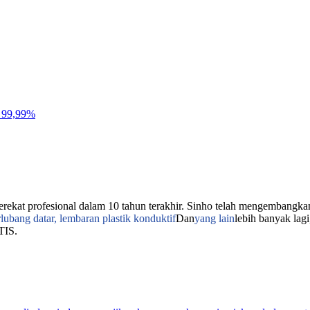
perekat profesional dalam 10 tahun terakhir. Sinho telah mengembangka
rlubang datar, lembaran plastik konduktif
Dan
yang lain
lebih banyak lag
TIS.