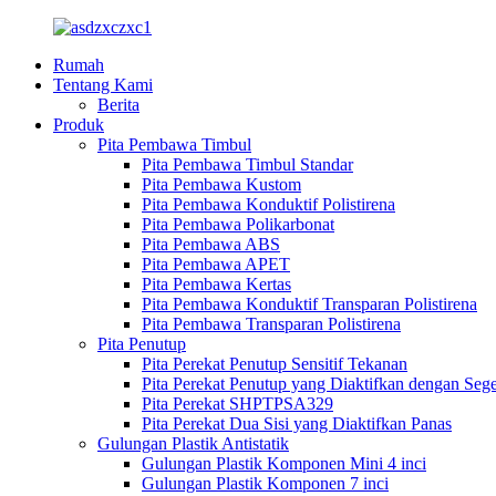
Rumah
Tentang Kami
Berita
Produk
Pita Pembawa Timbul
Pita Pembawa Timbul Standar
Pita Pembawa Kustom
Pita Pembawa Konduktif Polistirena
Pita Pembawa Polikarbonat
Pita Pembawa ABS
Pita Pembawa APET
Pita Pembawa Kertas
Pita Pembawa Konduktif Transparan Polistirena
Pita Pembawa Transparan Polistirena
Pita Penutup
Pita Perekat Penutup Sensitif Tekanan
Pita Perekat Penutup yang Diaktifkan dengan Seg
Pita Perekat SHPTPSA329
Pita Perekat Dua Sisi yang Diaktifkan Panas
Gulungan Plastik Antistatik
Gulungan Plastik Komponen Mini 4 inci
Gulungan Plastik Komponen 7 inci